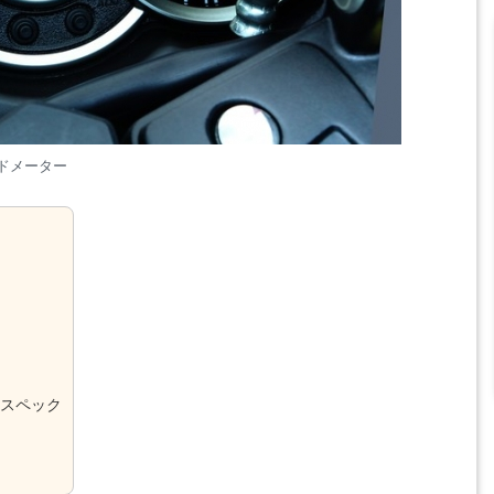
ドメーター
SE・11・11Pr
【2019年初売り】アップルの年に一度の格安セール
Phone、Mac等の値引率は？
スペック