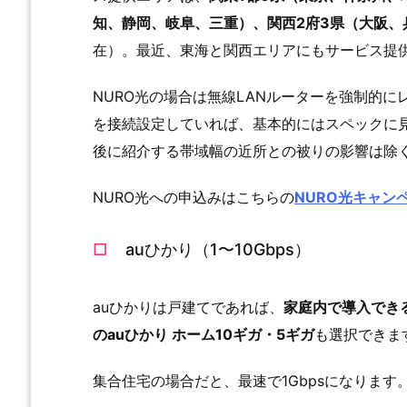
知、静岡、岐阜、三重）、関西2府3県（大阪、
在）。最近、東海と関西エリアにもサービス提
NURO光の場合は無線LANルーターを強制的
を接続設定していれば、基本的にはスペックに
後に紹介する帯域幅の近所との被りの影響は除
NURO光への申込みはこちらの
NURO光キャン
auひかり（1〜10Gbps）
auひかりは戸建てであれば、
家庭内で導入できる
のauひかり ホーム10ギガ・5ギガ
も選択できま
集合住宅の場合だと、最速で1Gbpsになります