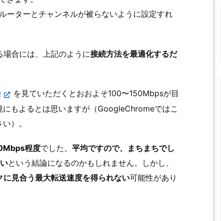
Nルーターとチャンネルが被らないように設定すれ
る場合には、上記のように
接続方法を最適化するだ
0
を見ていただくとおおよそ100〜150Mbpsが目
もよるとは思いますが（GoogleChromeではこ
さい）。
0Mbps程度
でした。
平均ですので、まちまちでし
遅い
という結論になるのかもしれません。しかし、
クに見合う最大転送速度を得られない
可能性があり