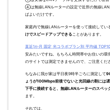
④は無線LANルーターの設定で近所の無線LA
ばよいだけです。
家庭内で無線LANルーターを使って接続してい
けでスピードアップできる
ことがあります。
直近1か月 固定 光コラボプラン別 平均値 TOP1
安みたいですね。もちろん時間帯やお住いの環境に
のサイトでは測定できませんので、ご注意くだ
ちなみに我が家は平日夜9時半ごろに測定して
9
ょうが100Mbps前後でないと光回線の割には
下手に接続すると、無線LANルーターのスペッ
ます。
それでは、