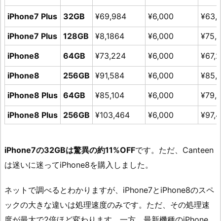
iPhone7 Plus
32GB
¥69,984
¥6,000
¥63,
iPhone7 Plus
128GB
¥8,1864
¥6,000
¥75,
iPhone8
64GB
¥73,224
¥6,000
¥67,
iPhone8
256GB
¥91,584
¥6,000
¥85,
iPhone8 Plus
64GB
¥85,104
¥6,000
¥79,
iPhone8 Plus
256GB
¥103,464
¥6,000
¥97,
iPhone7の32GBは驚異の約11%OFF
です。ただ、Canteen
は迷いに迷ってiPhone8を購入しました。
ネットで調べるとわかりますが、iPhone7とiPhone8のスペ
ックの大きな違いは処理速度のみです。ただ、その処理速
度が最大で2倍ほど変わります。一方、最新機種のiPhone