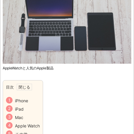
AppleWatchと人気のApple製品
目次
iPhone
iPad
Mac
Apple Watch