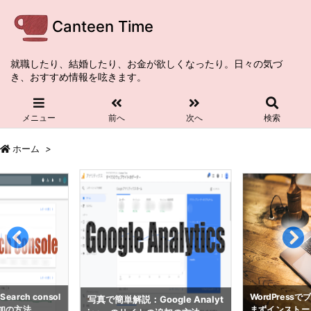
Canteen Time
就職したり、結婚したり、お金が欲しくなったり。日々の気づ
き、おすすめ情報を呟きます。
メニュー
前へ
次へ
検索
ホーム
>
rch consol
WordPress
写真で簡単解説：Google Analyt
加の方法
まずインストー