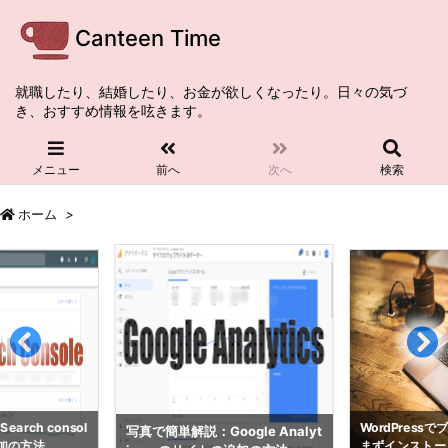
Canteen Time
就職したり、結婚したり、お金が欲しくなったり。日々の気づ
き、おすすめ情報を呟きます。
メニュー
前へ
次へ
検索
ホーム
>
rch consol
WordPress
写真で簡単解説：Google Analyt
加の方法
まずインストー