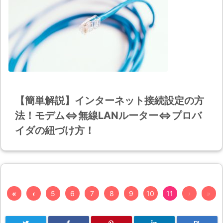
【簡単解説】インターネット接続設定の方
法！モデム⇔無線LANルーター⇔プロバ
イダの紐づけ方！
«
‹
5
6
7
8
9
10
11
›
»