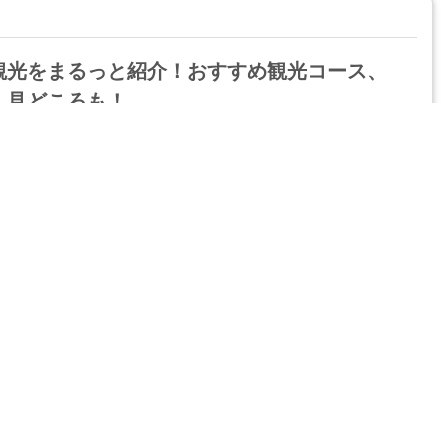
観光をまるっと紹介！おすすめ観光コース、
、見どころも！
4
5
6
7
›
»