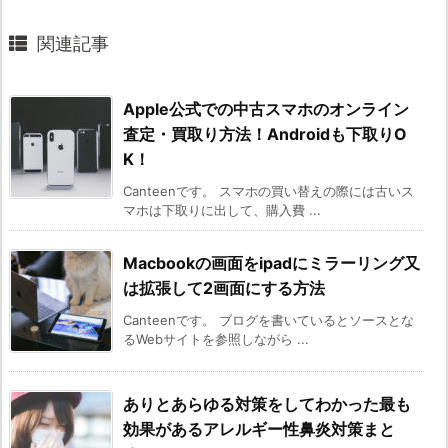
関連記事
Apple公式での中古スマホのオンライン
査定・買取り方法！Androidも下取りO
K！
Canteenです。 スマホの買い替えの際には古いス
マホは下取りに出して、購入費 ...
Macbookの画面をipadにミラーリング又
は拡張して2画面にする方法
Canteenです。 ブログを書いているとソースとな
るWebサイトを参照しながら ...
ありとあらゆる対策をしてわかった最も
効果があるアレルギー性鼻炎対策まと