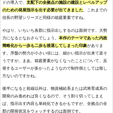
ドの導入で、
支配下の全拠点の施設の建設とレベルアップ
のための発展指示を出す必要が出てきました
。これまでの
信長の野望シリーズと同様の箱庭要素ですね。
やはり、いちいち各郡に指示出しするのは面倒です。大勢
力になるとなおさらでしょう。
本作のテーマであった内政
簡略化から一歩も二歩も後退してしまった印象
がありま
す。序盤の勢力が小さい頃には、細かい指示が出来て楽そ
うですが。まあ、箱庭要素がなくなったことについて、反
発するユーザーが多かったようなので制作側としては致し
方ないのですかね。
後半になると前線以外は、物資補給系または武将育成系の
開発のみ進めれば良くなるので、そう割り切ってしまえ
ば、指示出す内容も単純化できるかもですが、全拠点の全
郡の開発状況をウォッチするのは面倒です。