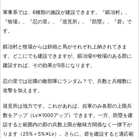
軍事系では、6種類の施設が建設できます。『鍛冶村』、
『牧場』、『忍の里』、『巡見所』、『防塁』、『砦』で
す。
鍛冶村と牧場からは鉄砲と馬がそれぞれ上納されてきま
す。どこにでも建設できますが、鍛冶場や牧場のある郡に
建設すれば、その効果が5倍になります。
忍の里では近隣の敵部隊にランダム？で、兵数と兵糧数に
攻撃を加えます。
巡見所は強力です。これがあれば、自軍のみ各郡の上限兵
数をアップ（Lv✕1000アップ）できます。一方、防塁を建
設すると範囲内の郡の兵数上限が敵味方関係なく一律下が
ります（25%＋5%✕Lv）。さらに、砦を建設すると適応範