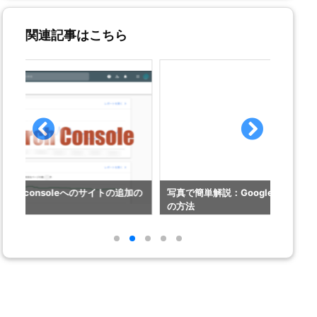
関連記事はこちら
加の
写真で簡単解説：Google Analyticsへのサイトの追加
Word
の方法
きプラ