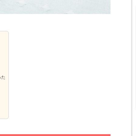
った
A/Bテストで広告収入
写真で簡単解説：Search consoleへのサイトの追
方法