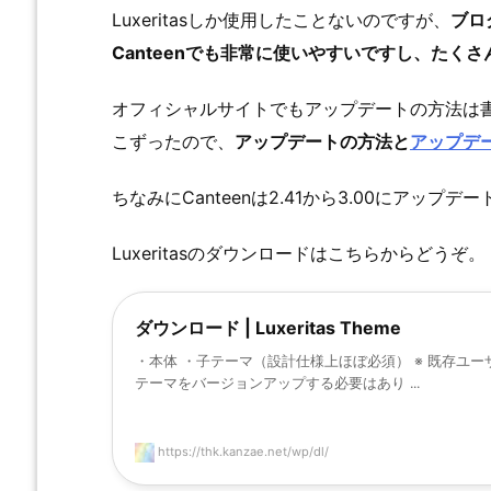
Luxeritasしか使用したことないのですが、
ブロ
Canteenでも非常に使いやすいですし、たく
オフィシャルサイトでもアップデートの方法は書か
こずったので、
アップデートの方法と
アップデ
ちなみにCanteenは2.41から3.00にアッ
Luxeritasのダウンロードはこちらからどうぞ。
ダウンロード | Luxeritas Theme
・本体 ・子テーマ（設計仕様上ほぼ必須） ※ 既存ユー
テーマをバージョンアップする必要はあり ...
https://thk.kanzae.net/wp/dl/